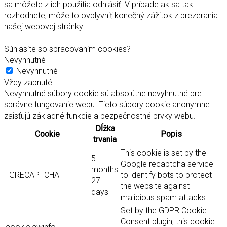
sa môžete z ich použitia odhlásiť. V prípade ak sa tak
rozhodnete, môže to ovplyvniť konečný zážitok z prezerania
našej webovej stránky.
Súhlasíte so spracovaním cookies?
Nevyhnutné
Nevyhnutné
Vždy zapnuté
Nevyhnutné súbory cookie sú absolútne nevyhnutné pre
správne fungovanie webu. Tieto súbory cookie anonymne
zaisťujú základné funkcie a bezpečnostné prvky webu.
Dĺžka
Cookie
Popis
trvania
This cookie is set by the
5
Google recaptcha service
months
_GRECAPTCHA
to identify bots to protect
27
the website against
days
malicious spam attacks.
Set by the GDPR Cookie
Consent plugin, this cookie