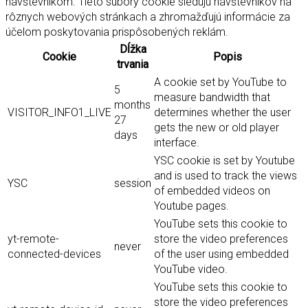
návštevníkom. Tieto súbory cookie sledujú návštevníkov na
rôznych webových stránkach a zhromažďujú informácie za
účelom poskytovania prispôsobených reklám.
Dĺžka
Cookie
Popis
trvania
A cookie set by YouTube to
5
measure bandwidth that
months
VISITOR_INFO1_LIVE
determines whether the user
27
gets the new or old player
days
interface.
YSC cookie is set by Youtube
and is used to track the views
YSC
session
of embedded videos on
Youtube pages.
YouTube sets this cookie to
yt-remote-
store the video preferences
never
connected-devices
of the user using embedded
YouTube video.
YouTube sets this cookie to
store the video preferences