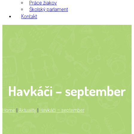
Práce žiakov
Školský parlament
Kontakt
Havkáči – september
Home
|
Aktuality
|
Havkáči – september