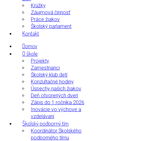
Krúžky
Záujmová činnosť
Práce žiakov
Školský parlament
Kontakt
Domov
O škole
Projekty
Zamestnanci
Školský klub detí
Konzultačné hodiny
Úspechy našich žiakov
Deň otvorených dverí
Zápis do 1.ročníka 2026
Inovácie vo výchove a
vzdelávaní
Školský podporný tím
Koordinátor Školského
podporného tímu