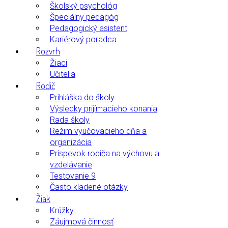
Školský psychológ
Špeciálny pedagóg
Pedagogický asistent
Kariérový poradca
Rozvrh
Žiaci
Učitelia
Rodič
Prihláška do školy
Výsledky prijímacieho konania
Rada školy
Režim vyučovacieho dňa a
organizácia
Príspevok rodiča na výchovu a
vzdelávanie
Testovanie 9
Často kladené otázky
Žiak
Krúžky
Záujmová činnosť