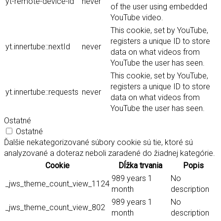
yt-remote-device-id
never
of the user using embedded
YouTube video.
This cookie, set by YouTube,
registers a unique ID to store
yt.innertube::nextId
never
data on what videos from
YouTube the user has seen.
This cookie, set by YouTube,
registers a unique ID to store
yt.innertube::requests
never
data on what videos from
YouTube the user has seen.
Ostatné
Ostatné
Ďalšie nekategorizované súbory cookie sú tie, ktoré sú
analyzované a doteraz neboli zaradené do žiadnej kategórie.
Cookie
Dĺžka trvania
Popis
989 years 1
No
_jws_theme_count_view_1124
month
description
989 years 1
No
_jws_theme_count_view_802
month
description