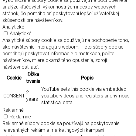
Výkonnostné súbory cookie sa používajú na pochopenie a
analýzu kľúčových výkonnostných indexov webových
stránok, čo pomáha pri poskytovaní lepšej užívateľskej
skúsenosti pre návštevníkov.
Analytické
Analytické
Analytické súbory cookie sa používajú na pochopenie toho,
ako návštevníci interagujú s webom. Tieto súbory cookie
pomáhajú poskytovať informácie o metrikách, počte
návštevníkov, miere okamžitého opustenia, zdroji
návštevnosti atď.
Dĺžka
Cookie
Popis
trvania
YouTube sets this cookie via embedded
2
CONSENT
youtube-videos and registers anonymous
years
statistical data.
Reklamné
Reklamné
Reklamné súbory cookie sa používajú na poskytovanie
relevantných reklám a marketingových kampaní