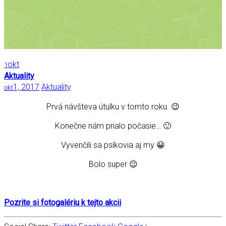
okt
1
Aktuality
1, 2017
Aktuality
okt
Prvá návšteva útulku v tomto roku. 😉
Konečne nám prialo počasie… 🙂
Vyvenčili sa psíkovia aj my 😀
Bolo super 😉
Pozrite si fotogalériu k tejto akcii