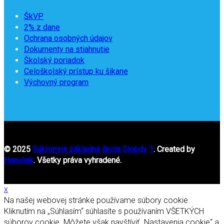
ŠkVP
2% z dane
Ochrana osobných údajov
Dokumenty na stiahnutie
Školský poriadok
Celoškolský prístup ku šikane
Výchovný program
© 2025
Súkromná základná škola Slobdy 1
. Created by
Hanuliak
. Všetky práva vyhradené.
x
Na našej webovej stránke používame súbory cookie.
Kliknutím na „Súhlasím“ súhlasíte s používaním VŠETKÝCH
súborov cookie. Môžete však navštíviť „Nastavenia cookie“ a