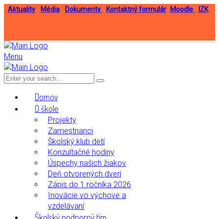
Aktuality
Média
Dokumenty
Kontaktný formulár
Moodle
IZK
Menu
Domov
O škole
Projekty
Zamestnanci
Školský klub detí
Konzultačné hodiny
Úspechy našich žiakov
Deň otvorených dverí
Zápis do 1.ročníka 2026
Inovácie vo výchove a
vzdelávaní
Školský podporný tím