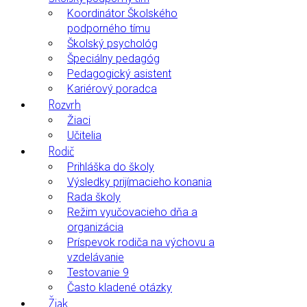
Koordinátor Školského
podporného tímu
Školský psychológ
Špeciálny pedagóg
Pedagogický asistent
Kariérový poradca
Rozvrh
Žiaci
Učitelia
Rodič
Prihláška do školy
Výsledky prijímacieho konania
Rada školy
Režim vyučovacieho dňa a
organizácia
Príspevok rodiča na výchovu a
vzdelávanie
Testovanie 9
Často kladené otázky
Žiak