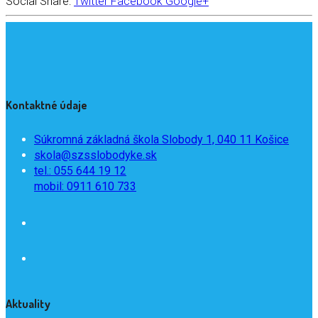
Social Share:
Twitter
Facebook
Google+
Kontaktné údaje
Súkromná základná škola Slobody 1, 040 11 Košice
skola@szsslobodyke.sk
tel.: 055 644 19 12
mobil: 0911 610 733
Aktuality