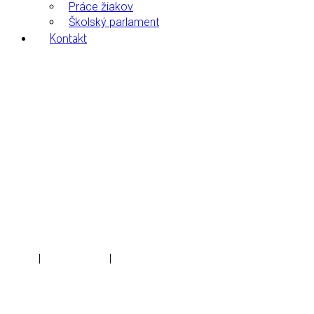
Práce žiakov
Školský parlament
Kontakt
Day:
26. februára 2026
Home
|
február 2026
|
26