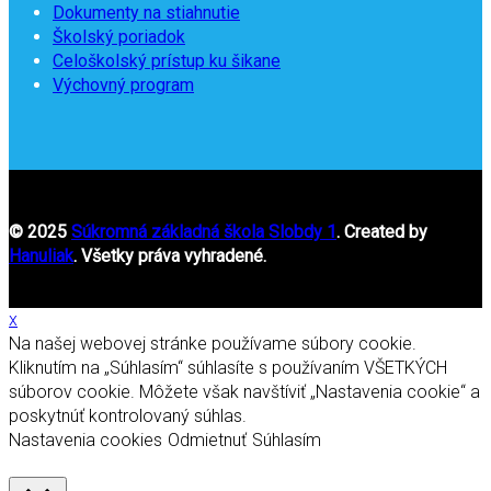
Dokumenty na stiahnutie
Školský poriadok
Celoškolský prístup ku šikane
Výchovný program
© 2025
Súkromná základná škola Slobdy 1
. Created by
Hanuliak
. Všetky práva vyhradené.
x
Na našej webovej stránke používame súbory cookie.
Kliknutím na „Súhlasím“ súhlasíte s používaním VŠETKÝCH
súborov cookie. Môžete však navštíviť „Nastavenia cookie“ a
poskytnúť kontrolovaný súhlas.
Nastavenia cookies
Odmietnuť
Súhlasím