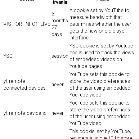
trvania
A cookie set by YouTube to
5
measure bandwidth that
months
VISITOR_INFO1_LIVE
determines whether the user
27
gets the new or old player
days
interface.
YSC cookie is set by Youtube
and is used to track the views
YSC
session
of embedded videos on
Youtube pages.
YouTube sets this cookie to
yt-remote-
store the video preferences
never
connected-devices
of the user using embedded
YouTube video.
YouTube sets this cookie to
store the video preferences
yt-remote-device-id
never
of the user using embedded
YouTube video.
This cookie, set by YouTube,
registers a unique ID to store