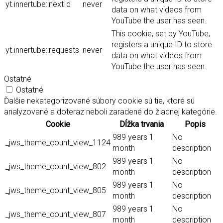
yt.innertube::nextId
never
data on what videos from
YouTube the user has seen.
This cookie, set by YouTube,
registers a unique ID to store
yt.innertube::requests
never
data on what videos from
YouTube the user has seen.
Ostatné
Ostatné
Ďalšie nekategorizované súbory cookie sú tie, ktoré sú
analyzované a doteraz neboli zaradené do žiadnej kategórie.
Cookie
Dĺžka trvania
Popis
989 years 1
No
_jws_theme_count_view_1124
month
description
989 years 1
No
_jws_theme_count_view_802
month
description
989 years 1
No
_jws_theme_count_view_805
month
description
989 years 1
No
_jws_theme_count_view_807
month
description