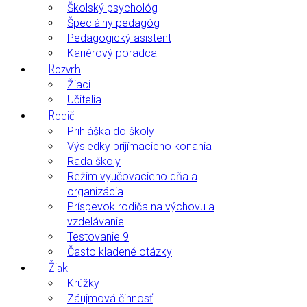
Školský psychológ
Špeciálny pedagóg
Pedagogický asistent
Kariérový poradca
Rozvrh
Žiaci
Učitelia
Rodič
Prihláška do školy
Výsledky prijímacieho konania
Rada školy
Režim vyučovacieho dňa a
organizácia
Príspevok rodiča na výchovu a
vzdelávanie
Testovanie 9
Často kladené otázky
Žiak
Krúžky
Záujmová činnosť