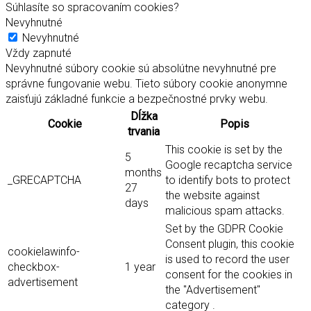
Súhlasíte so spracovaním cookies?
Nevyhnutné
Nevyhnutné
Vždy zapnuté
Nevyhnutné súbory cookie sú absolútne nevyhnutné pre
správne fungovanie webu. Tieto súbory cookie anonymne
zaisťujú základné funkcie a bezpečnostné prvky webu.
Dĺžka
Cookie
Popis
trvania
This cookie is set by the
5
Google recaptcha service
months
_GRECAPTCHA
to identify bots to protect
27
the website against
days
malicious spam attacks.
Set by the GDPR Cookie
Consent plugin, this cookie
cookielawinfo-
is used to record the user
checkbox-
1 year
consent for the cookies in
advertisement
the "Advertisement"
category .