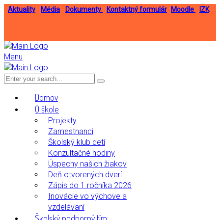
Aktuality
Média
Dokumenty
Kontaktný formulár
Moodle
IZK
Menu
Domov
O škole
Projekty
Zamestnanci
Školský klub detí
Konzultačné hodiny
Úspechy našich žiakov
Deň otvorených dverí
Zápis do 1.ročníka 2026
Inovácie vo výchove a
vzdelávaní
Školský podporný tím