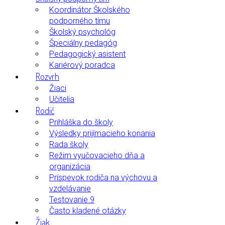
Koordinátor Školského
podporného tímu
Školský psychológ
Špeciálny pedagóg
Pedagogický asistent
Kariérový poradca
Rozvrh
Žiaci
Učitelia
Rodič
Prihláška do školy
Výsledky prijímacieho konania
Rada školy
Režim vyučovacieho dňa a
organizácia
Príspevok rodiča na výchovu a
vzdelávanie
Testovanie 9
Často kladené otázky
Žiak