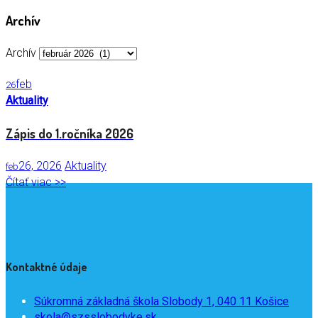
Archív
Archív
feb
26
Aktuality
Zápis do 1.ročníka 2026
26, 2026
Aktuality
feb
Čítať viac >>
Kontaktné údaje
Súkromná základná škola Slobody 1, 040 11 Košice
skola@szsslobodyke.sk