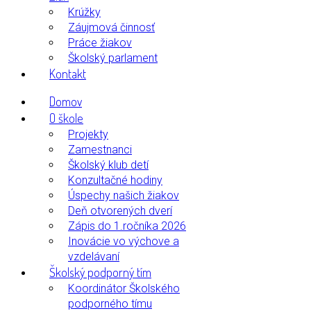
Krúžky
Záujmová činnosť
Práce žiakov
Školský parlament
Kontakt
Domov
O škole
Projekty
Zamestnanci
Školský klub detí
Konzultačné hodiny
Úspechy našich žiakov
Deň otvorených dverí
Zápis do 1.ročníka 2026
Inovácie vo výchove a
vzdelávaní
Školský podporný tím
Koordinátor Školského
podporného tímu