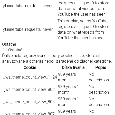
registers a unique ID to store
yt.innertube::nextId
never
data on what videos from
YouTube the user has seen.
This cookie, set by YouTube,
registers a unique ID to store
yt.innertube::requests
never
data on what videos from
YouTube the user has seen.
Ostatné
Ostatné
Ďalšie nekategorizované súbory cookie sú tie, ktoré sú
analyzované a doteraz neboli zaradené do žiadnej kategórie.
Cookie
Dĺžka trvania
Popis
989 years 1
No
_jws_theme_count_view_1124
month
description
989 years 1
No
_jws_theme_count_view_802
month
description
989 years 1
No
_jws_theme_count_view_805
month
description
989 years 1
No
_jws_theme_count_view_807