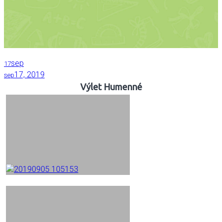
sep
17
17, 2019
sep
Výlet Humenné