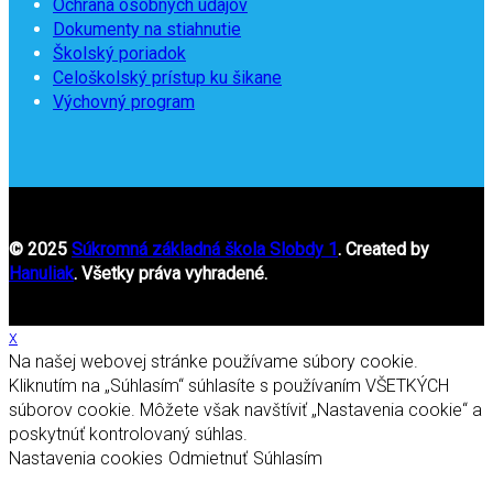
Ochrana osobných údajov
Dokumenty na stiahnutie
Školský poriadok
Celoškolský prístup ku šikane
Výchovný program
© 2025
Súkromná základná škola Slobdy 1
. Created by
Hanuliak
. Všetky práva vyhradené.
x
Na našej webovej stránke používame súbory cookie.
Kliknutím na „Súhlasím“ súhlasíte s používaním VŠETKÝCH
súborov cookie. Môžete však navštíviť „Nastavenia cookie“ a
poskytnúť kontrolovaný súhlas.
Nastavenia cookies
Odmietnuť
Súhlasím