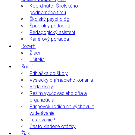
Koordinátor Školského
podporného tímu
Školský psychológ
Špeciálny pedagóg
Pedagogický asistent
Kariérový poradca
Rozvrh
Žiaci
Učitelia
Rodič
Prihláška do školy
Výsledky prijímacieho konania
Rada školy
Režim vyučovacieho dňa a
organizácia
Príspevok rodiča na výchovu a
vzdelávanie
Testovanie 9
Často kladené otázky
Žiak