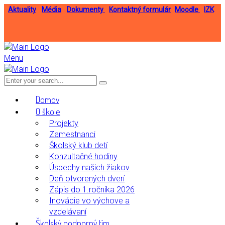
Aktuality
Média
Dokumenty
Kontaktný formulár
Moodle
IZK
Menu
Domov
O škole
Projekty
Zamestnanci
Školský klub detí
Konzultačné hodiny
Úspechy našich žiakov
Deň otvorených dverí
Zápis do 1.ročníka 2026
Inovácie vo výchove a
vzdelávaní
Školský podporný tím