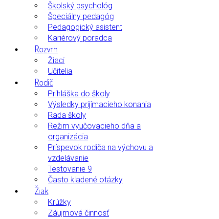
Školský psychológ
Špeciálny pedagóg
Pedagogický asistent
Kariérový poradca
Rozvrh
Žiaci
Učitelia
Rodič
Prihláška do školy
Výsledky prijímacieho konania
Rada školy
Režim vyučovacieho dňa a
organizácia
Príspevok rodiča na výchovu a
vzdelávanie
Testovanie 9
Často kladené otázky
Žiak
Krúžky
Záujmová činnosť