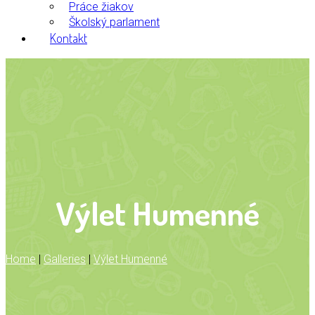
Práce žiakov
Školský parlament
Kontakt
Výlet Humenné
Home
|
Galleries
|
Výlet Humenné