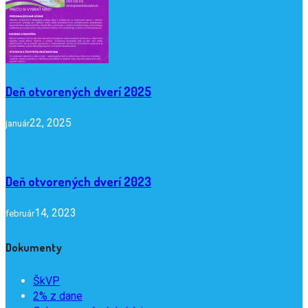
Deň otvorených dverí 2025
22, 2025
január
Deň otvorených dverí 2023
14, 2023
február
Dokumenty
ŠkVP
2% z dane