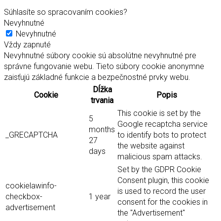
Súhlasíte so spracovaním cookies?
Nevyhnutné
Nevyhnutné
Vždy zapnuté
Nevyhnutné súbory cookie sú absolútne nevyhnutné pre
správne fungovanie webu. Tieto súbory cookie anonymne
zaisťujú základné funkcie a bezpečnostné prvky webu.
Dĺžka
Cookie
Popis
trvania
This cookie is set by the
5
Google recaptcha service
months
_GRECAPTCHA
to identify bots to protect
27
the website against
days
malicious spam attacks.
Set by the GDPR Cookie
Consent plugin, this cookie
cookielawinfo-
is used to record the user
checkbox-
1 year
consent for the cookies in
advertisement
the "Advertisement"