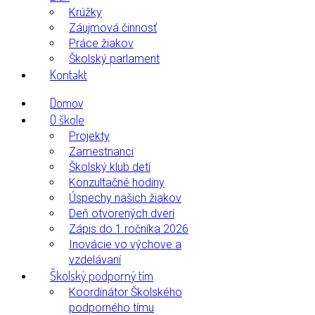
Krúžky
Záujmová činnosť
Práce žiakov
Školský parlament
Kontakt
Domov
O škole
Projekty
Zamestnanci
Školský klub detí
Konzultačné hodiny
Úspechy našich žiakov
Deň otvorených dverí
Zápis do 1.ročníka 2026
Inovácie vo výchove a
vzdelávaní
Školský podporný tím
Koordinátor Školského
podporného tímu