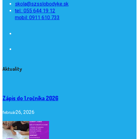
skola@szsslobodyke.sk
tel.: 055 644 19 12
mobil: 0911 610 733
Aktuality
Zápis do 1.ročníka 2026
26, 2026
február