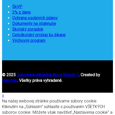
ŠkVP
2% z dane
Ochrana osobných údajov
Dokumenty na stiahnutie
Školský poriadok
Celoškolský prístup ku šikane
Výchovný program
© 2025
Súkromná základná škola Slobdy 1
. Created by
Hanuliak
. Všetky práva vyhradené.
x
Na našej webovej stránke používame súbory cookie.
Kliknutím na „Súhlasím“ súhlasíte s používaním VŠETKÝCH
súborov cookie. Môžete však navštíviť „Nastavenia cookie“ a