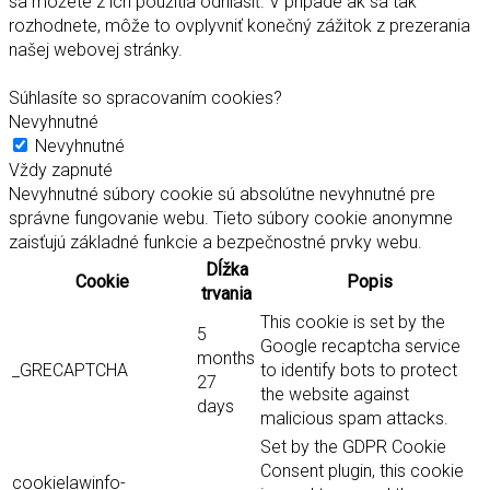
sa môžete z ich použitia odhlásiť. V prípade ak sa tak
rozhodnete, môže to ovplyvniť konečný zážitok z prezerania
našej webovej stránky.
Súhlasíte so spracovaním cookies?
Nevyhnutné
Nevyhnutné
Vždy zapnuté
Nevyhnutné súbory cookie sú absolútne nevyhnutné pre
správne fungovanie webu. Tieto súbory cookie anonymne
zaisťujú základné funkcie a bezpečnostné prvky webu.
Dĺžka
Cookie
Popis
trvania
This cookie is set by the
5
Google recaptcha service
months
_GRECAPTCHA
to identify bots to protect
27
the website against
days
malicious spam attacks.
Set by the GDPR Cookie
Consent plugin, this cookie
cookielawinfo-