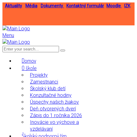
Aktuality
Média
Dokumenty
Kontaktný formulár
Moodle
IZK
Menu
Domov
O škole
Projekty
Zamestnanci
Školský klub detí
Konzultačné hodiny
Úspechy našich žiakov
Deň otvorených dverí
Zápis do 1.ročníka 2026
Inovácie vo výchove a
vzdelávaní
Školský podporný tím