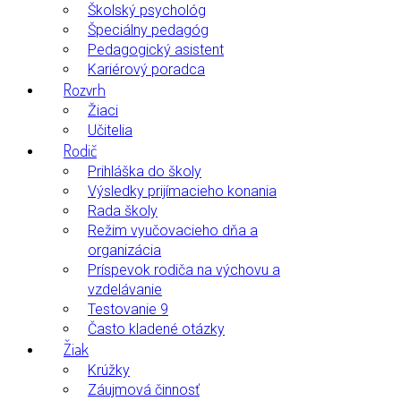
Školský psychológ
Špeciálny pedagóg
Pedagogický asistent
Kariérový poradca
Rozvrh
Žiaci
Učitelia
Rodič
Prihláška do školy
Výsledky prijímacieho konania
Rada školy
Režim vyučovacieho dňa a
organizácia
Príspevok rodiča na výchovu a
vzdelávanie
Testovanie 9
Často kladené otázky
Žiak
Krúžky
Záujmová činnosť