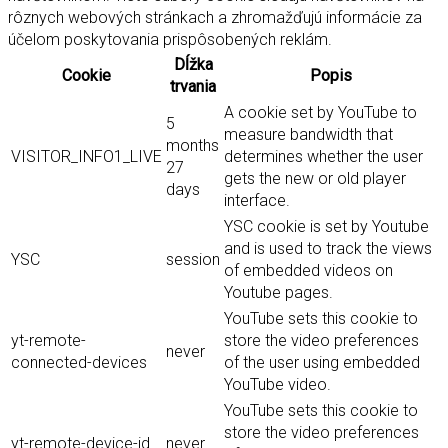
rôznych webových stránkach a zhromažďujú informácie za
účelom poskytovania prispôsobených reklám.
Dĺžka
Cookie
Popis
trvania
A cookie set by YouTube to
5
measure bandwidth that
months
VISITOR_INFO1_LIVE
determines whether the user
27
gets the new or old player
days
interface.
YSC cookie is set by Youtube
and is used to track the views
YSC
session
of embedded videos on
Youtube pages.
YouTube sets this cookie to
yt-remote-
store the video preferences
never
connected-devices
of the user using embedded
YouTube video.
YouTube sets this cookie to
store the video preferences
yt-remote-device-id
never