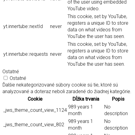
of the user using embedded
YouTube video.
This cookie, set by YouTube,
registers a unique ID to store
yt.innertube::nextId
never
data on what videos from
YouTube the user has seen.
This cookie, set by YouTube,
registers a unique ID to store
yt.innertube::requests
never
data on what videos from
YouTube the user has seen.
Ostatné
Ostatné
Ďalšie nekategorizované súbory cookie sú tie, ktoré sú
analyzované a doteraz neboli zaradené do žiadnej kategórie.
Cookie
Dĺžka trvania
Popis
989 years 1
No
_jws_theme_count_view_1124
month
description
989 years 1
No
_jws_theme_count_view_802
month
description