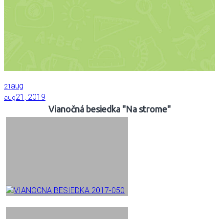
aug
21
21, 2019
aug
Vianočná besiedka "Na strome"