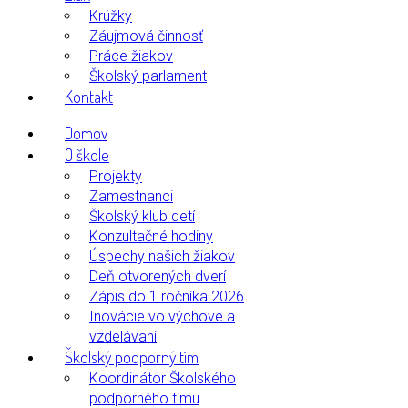
Krúžky
Záujmová činnosť
Práce žiakov
Školský parlament
Kontakt
Domov
O škole
Projekty
Zamestnanci
Školský klub detí
Konzultačné hodiny
Úspechy našich žiakov
Deň otvorených dverí
Zápis do 1.ročníka 2026
Inovácie vo výchove a
vzdelávaní
Školský podporný tím
Koordinátor Školského
podporného tímu