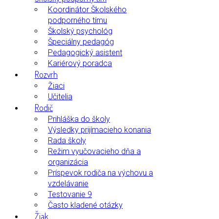
Koordinátor Školského
podporného tímu
Školský psychológ
Špeciálny pedagóg
Pedagogický asistent
Kariérový poradca
Rozvrh
Žiaci
Učitelia
Rodič
Prihláška do školy
Výsledky prijímacieho konania
Rada školy
Režim vyučovacieho dňa a
organizácia
Príspevok rodiča na výchovu a
vzdelávanie
Testovanie 9
Často kladené otázky
Žiak