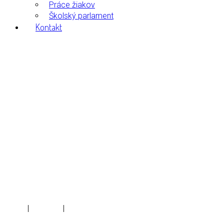
Práce žiakov
Školský parlament
Kontakt
Vianočná besiedka,
20.12.2007
Home
|
Galleries
|
Vianočná besiedka, 20.12.2007