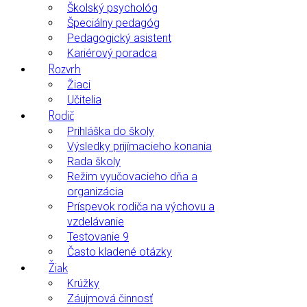
Školský psychológ
Špeciálny pedagóg
Pedagogický asistent
Kariérový poradca
Rozvrh
Žiaci
Učitelia
Rodič
Prihláška do školy
Výsledky prijímacieho konania
Rada školy
Režim vyučovacieho dňa a
organizácia
Príspevok rodiča na výchovu a
vzdelávanie
Testovanie 9
Často kladené otázky
Žiak
Krúžky
Záujmová činnosť