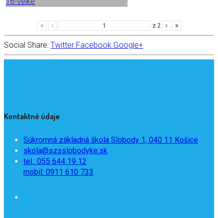
«
‹
z
2
›
»
Social Share:
Twitter
Facebook
Google+
Kontaktné údaje
Súkromná základná škola Slobody 1, 040 11 Košice
skola@szsslobodyke.sk
tel.: 055 644 19 12
mobil: 0911 610 733