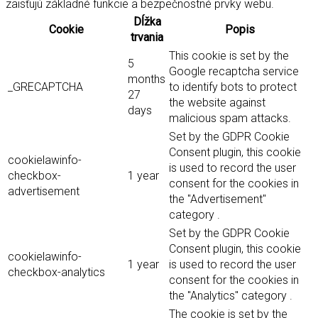
zaisťujú základné funkcie a bezpečnostné prvky webu.
Dĺžka
Cookie
Popis
trvania
This cookie is set by the
5
Google recaptcha service
months
_GRECAPTCHA
to identify bots to protect
27
the website against
days
malicious spam attacks.
Set by the GDPR Cookie
Consent plugin, this cookie
cookielawinfo-
is used to record the user
checkbox-
1 year
consent for the cookies in
advertisement
the "Advertisement"
category .
Set by the GDPR Cookie
Consent plugin, this cookie
cookielawinfo-
1 year
is used to record the user
checkbox-analytics
consent for the cookies in
the "Analytics" category .
The cookie is set by the