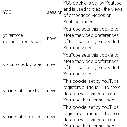
YSC cookie is set by Youtube
and is used to track the views
YSC
session
of embedded videos on
Youtube pages.
YouTube sets this cookie to
yt-remote-
store the video preferences
never
connected-devices
of the user using embedded
YouTube video.
YouTube sets this cookie to
store the video preferences
yt-remote-device-id
never
of the user using embedded
YouTube video.
This cookie, set by YouTube,
registers a unique ID to store
yt.innertube::nextId
never
data on what videos from
YouTube the user has seen.
This cookie, set by YouTube,
registers a unique ID to store
yt.innertube::requests
never
data on what videos from
YouTube the user has seen.