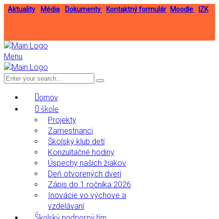
Aktuality
Média
Dokumenty
Kontaktný formulár
Moodle
IZK
Menu
Domov
O škole
Projekty
Zamestnanci
Školský klub detí
Konzultačné hodiny
Úspechy našich žiakov
Deň otvorených dverí
Zápis do 1.ročníka 2026
Inovácie vo výchove a
vzdelávaní
Školský podporný tím