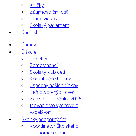
Krúžky
Záujmová činnosť
Práce žiakov
Školský parlament
Kontakt
Domov
O škole
Projekty
Zamestnanci
Školský klub detí
Konzultačné hodiny
Úspechy našich žiakov
Deň otvorených dverí
Zápis do 1.ročníka 2026
Inovácie vo výchove a
vzdelávaní
Školský podporný tím
Koordinátor Školského
podporného tímu