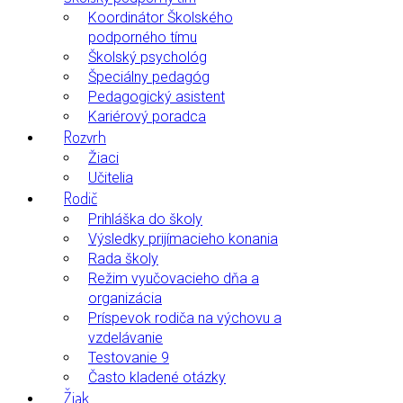
Koordinátor Školského
podporného tímu
Školský psychológ
Špeciálny pedagóg
Pedagogický asistent
Kariérový poradca
Rozvrh
Žiaci
Učitelia
Rodič
Prihláška do školy
Výsledky prijímacieho konania
Rada školy
Režim vyučovacieho dňa a
organizácia
Príspevok rodiča na výchovu a
vzdelávanie
Testovanie 9
Často kladené otázky
Žiak