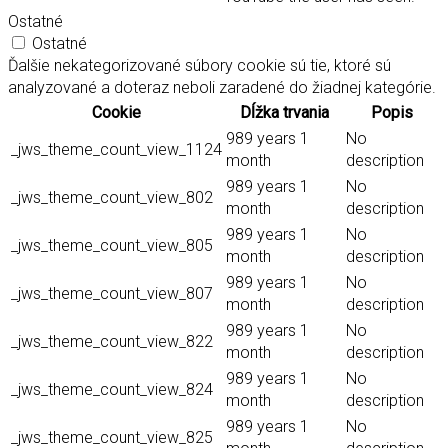
Ostatné
Ostatné
Ďalšie nekategorizované súbory cookie sú tie, ktoré sú
analyzované a doteraz neboli zaradené do žiadnej kategórie.
Cookie
Dĺžka trvania
Popis
989 years 1
No
_jws_theme_count_view_1124
month
description
989 years 1
No
_jws_theme_count_view_802
month
description
989 years 1
No
_jws_theme_count_view_805
month
description
989 years 1
No
_jws_theme_count_view_807
month
description
989 years 1
No
_jws_theme_count_view_822
month
description
989 years 1
No
_jws_theme_count_view_824
month
description
989 years 1
No
_jws_theme_count_view_825