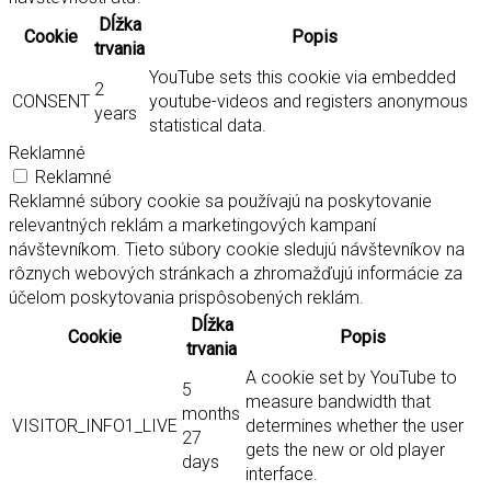
Dĺžka
Cookie
Popis
trvania
YouTube sets this cookie via embedded
2
CONSENT
youtube-videos and registers anonymous
years
statistical data.
Reklamné
Reklamné
Reklamné súbory cookie sa používajú na poskytovanie
relevantných reklám a marketingových kampaní
návštevníkom. Tieto súbory cookie sledujú návštevníkov na
rôznych webových stránkach a zhromažďujú informácie za
účelom poskytovania prispôsobených reklám.
Dĺžka
Cookie
Popis
trvania
A cookie set by YouTube to
5
measure bandwidth that
months
VISITOR_INFO1_LIVE
determines whether the user
27
gets the new or old player
days
interface.