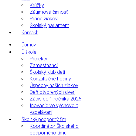
Krúžky
Záujmová činnosť
Práce žiakov
Školský parlament
Kontakt
Domov
O škole
Projekty
Zamestnanci
Školský klub detí
Konzultačné hodiny
Úspechy našich žiakov
Deň otvorených dverí
Zápis do 1.ročníka 2026
Inovácie vo výchove a
vzdelávaní
Školský podporný tím
Koordinátor Školského
podporného tímu