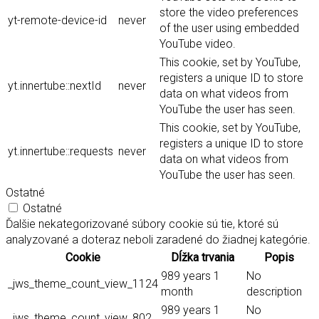
store the video preferences
yt-remote-device-id
never
of the user using embedded
YouTube video.
This cookie, set by YouTube,
registers a unique ID to store
yt.innertube::nextId
never
data on what videos from
YouTube the user has seen.
This cookie, set by YouTube,
registers a unique ID to store
yt.innertube::requests
never
data on what videos from
YouTube the user has seen.
Ostatné
Ostatné
Ďalšie nekategorizované súbory cookie sú tie, ktoré sú
analyzované a doteraz neboli zaradené do žiadnej kategórie.
Cookie
Dĺžka trvania
Popis
989 years 1
No
_jws_theme_count_view_1124
month
description
989 years 1
No
_jws_theme_count_view_802