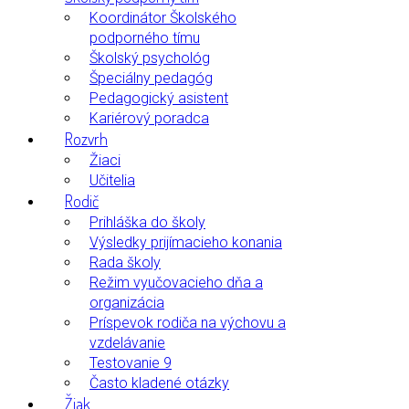
Koordinátor Školského
podporného tímu
Školský psychológ
Špeciálny pedagóg
Pedagogický asistent
Kariérový poradca
Rozvrh
Žiaci
Učitelia
Rodič
Prihláška do školy
Výsledky prijímacieho konania
Rada školy
Režim vyučovacieho dňa a
organizácia
Príspevok rodiča na výchovu a
vzdelávanie
Testovanie 9
Často kladené otázky
Žiak