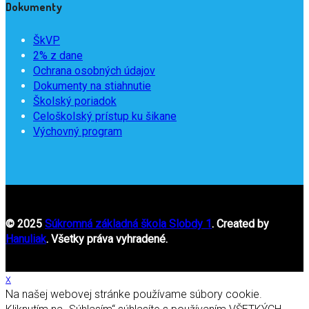
Dokumenty
ŠkVP
2% z dane
Ochrana osobných údajov
Dokumenty na stiahnutie
Školský poriadok
Celoškolský prístup ku šikane
Výchovný program
© 2025
Súkromná základná škola Slobdy 1
. Created by
Hanuliak
. Všetky práva vyhradené.
x
Na našej webovej stránke používame súbory cookie.