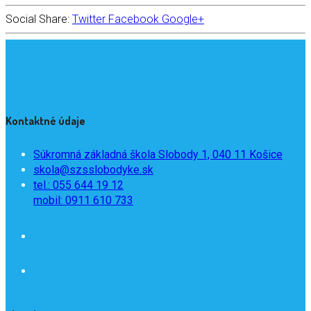
Social Share:
Twitter
Facebook
Google+
Kontaktné údaje
Súkromná základná škola Slobody 1, 040 11 Košice
skola@szsslobodyke.sk
tel.: 055 644 19 12
mobil: 0911 610 733