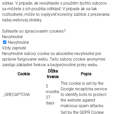
súhlas. V prípade, ak nesúhlasite s použitím týchto súborov
sa môžete z ich použitia odhlásiť. V prípade ak sa tak
rozhodnete, môže to ovplyvniť konečný zážitok z prezerania
našej webovej stránky.
Súhlasíte so spracovaním cookies?
Nevyhnutné
Nevyhnutné
Vždy zapnuté
Nevyhnutné súbory cookie sú absolútne nevyhnutné pre
správne fungovanie webu. Tieto súbory cookie anonymne
zaisťujú základné funkcie a bezpečnostné prvky webu.
Dĺžka
Cookie
Popis
trvania
This cookie is set by the
5
Google recaptcha service
months
_GRECAPTCHA
to identify bots to protect
27
the website against
days
malicious spam attacks.
Set by the GDPR Cookie