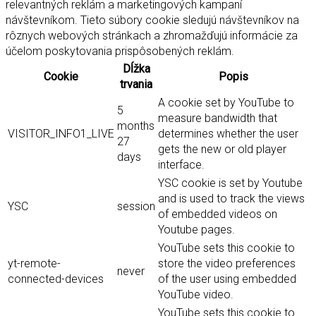
relevantných reklám a marketingových kampaní
návštevníkom. Tieto súbory cookie sledujú návštevníkov na
rôznych webových stránkach a zhromažďujú informácie za
účelom poskytovania prispôsobených reklám.
Dĺžka
Cookie
Popis
trvania
A cookie set by YouTube to
5
measure bandwidth that
months
VISITOR_INFO1_LIVE
determines whether the user
27
gets the new or old player
days
interface.
YSC cookie is set by Youtube
and is used to track the views
YSC
session
of embedded videos on
Youtube pages.
YouTube sets this cookie to
yt-remote-
store the video preferences
never
connected-devices
of the user using embedded
YouTube video.
YouTube sets this cookie to