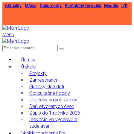
Aktuality
Média
Dokumenty
Kontaktný formulár
Moodle
IZK
Menu
Domov
O škole
Projekty
Zamestnanci
Školský klub detí
Konzultačné hodiny
Úspechy našich žiakov
Deň otvorených dverí
Zápis do 1.ročníka 2026
Inovácie vo výchove a
vzdelávaní
Školský podporný tím