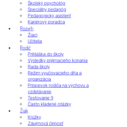
Školský psychológ
Špeciálny pedagóg
Pedagogický asistent
Kariérový poradca
Rozvrh
Žiaci
Učitelia
Rodič
Prihláška do školy
Výsledky prijímacieho konania
Rada školy
Režim vyučovacieho dňa a
organizácia
Príspevok rodiča na výchovu a
vzdelávanie
Testovanie 9
Často kladené otázky
Žiak
Krúžky
Záujmová činnosť