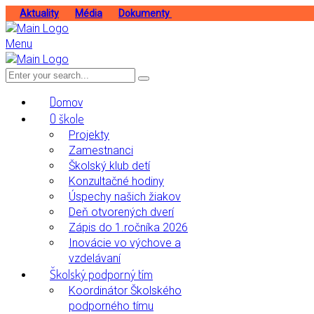
Aktuality
Média
Dokumenty
Menu
Domov
O škole
Projekty
Zamestnanci
Školský klub detí
Konzultačné hodiny
Úspechy našich žiakov
Deň otvorených dverí
Zápis do 1.ročníka 2026
Inovácie vo výchove a
vzdelávaní
Školský podporný tím
Koordinátor Školského
podporného tímu