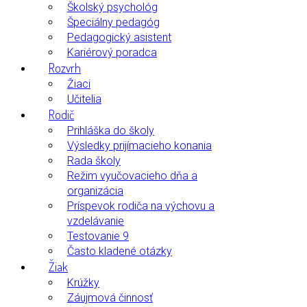
Školský psychológ
Špeciálny pedagóg
Pedagogický asistent
Kariérový poradca
Rozvrh
Žiaci
Učitelia
Rodič
Prihláška do školy
Výsledky prijímacieho konania
Rada školy
Režim vyučovacieho dňa a
organizácia
Príspevok rodiča na výchovu a
vzdelávanie
Testovanie 9
Často kladené otázky
Žiak
Krúžky
Záujmová činnosť