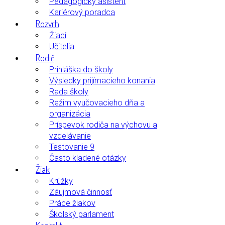
Pedagogický asistent
Kariérový poradca
Rozvrh
Žiaci
Učitelia
Rodič
Prihláška do školy
Výsledky prijímacieho konania
Rada školy
Režim vyučovacieho dňa a
organizácia
Príspevok rodiča na výchovu a
vzdelávanie
Testovanie 9
Často kladené otázky
Žiak
Krúžky
Záujmová činnosť
Práce žiakov
Školský parlament