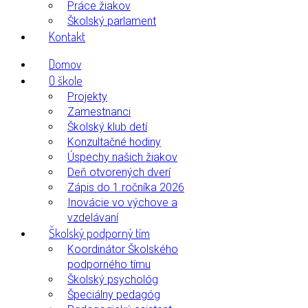
Práce žiakov
Školský parlament
Kontakt
Domov
O škole
Projekty
Zamestnanci
Školský klub detí
Konzultačné hodiny
Úspechy našich žiakov
Deň otvorených dverí
Zápis do 1.ročníka 2026
Inovácie vo výchove a
vzdelávaní
Školský podporný tím
Koordinátor Školského
podporného tímu
Školský psychológ
Špeciálny pedagóg