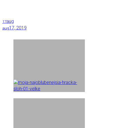
aug
17
17, 2019
aug