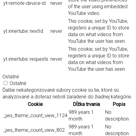
yt-remote-device-id
never
of the user using embedded
YouTube video.
This cookie, set by YouTube,
registers a unique ID to store
yt.innertube::nextId
never
data on what videos from
YouTube the user has seen.
This cookie, set by YouTube,
registers a unique ID to store
yt.innertube::requests
never
data on what videos from
YouTube the user has seen.
Ostatné
Ostatné
Ďalšie nekategorizované súbory cookie sú tie, ktoré sú
analyzované a doteraz neboli zaradené do žiadnej kategórie.
Cookie
Dĺžka trvania
Popis
989 years 1
No
_jws_theme_count_view_1124
month
description
989 years 1
No
_jws_theme_count_view_802
month
description