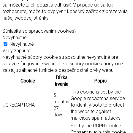
sa môžete z ich použitia odhlásiť. V prípade ak sa tak
rozhodnete, môže to ovplyvniť konečný zážitok z prezerania
našej webovej stránky.
Súhlasíte so spracovaním cookies?
Nevyhnutné
Nevyhnutné
Vždy zapnuté
Nevyhnutné súbory cookie sú absolútne nevyhnutné pre
správne fungovanie webu. Tieto súbory cookie anonymne
zaisťujú základné funkcie a bezpečnostné prvky webu.
Dĺžka
Cookie
Popis
trvania
This cookie is set by the
5
Google recaptcha service
months
_GRECAPTCHA
to identify bots to protect
27
the website against
days
malicious spam attacks.
Set by the GDPR Cookie
Consent plugin, this cookie