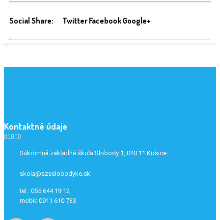
Social Share:
Twitter
Facebook
Google+
Kontaktné údaje
Súkromná základná škola Slobody 1, 040 11 Košice
skola@szsslobodyke.sk
tel.: 055 644 19 12
mobil: 0911 610 733