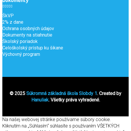
ŠkVP
2% z dane
Ochrana osobných údajov
Dokumenty na stiahnutie
Školský poriadok
Celoškolský prístup ku šikane
Výchovný program
© 2025
Súkromná základná škola Slobdy 1
. Created by
Hanuliak
. Všetky práva vyhradené.
Na našej webovej stránke používame súbory cookie.
Kliknutím na „Súhlasím“ súhlasíte s používaním VŠETKÝCH