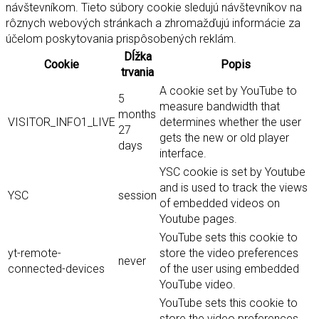
návštevníkom. Tieto súbory cookie sledujú návštevníkov na
rôznych webových stránkach a zhromažďujú informácie za
účelom poskytovania prispôsobených reklám.
Dĺžka
Cookie
Popis
trvania
A cookie set by YouTube to
5
measure bandwidth that
months
VISITOR_INFO1_LIVE
determines whether the user
27
gets the new or old player
days
interface.
YSC cookie is set by Youtube
and is used to track the views
YSC
session
of embedded videos on
Youtube pages.
YouTube sets this cookie to
yt-remote-
store the video preferences
never
connected-devices
of the user using embedded
YouTube video.
YouTube sets this cookie to
store the video preferences