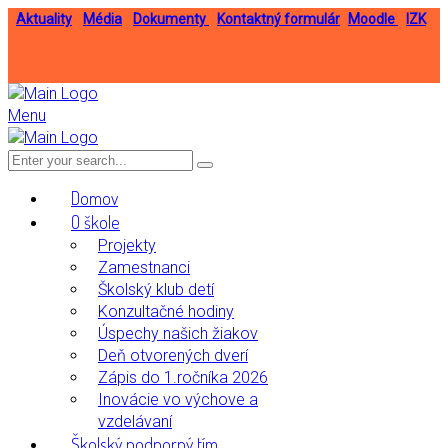
Aktuality
Média
Dokumenty
Kontaktný formulár
Moodle
IZK
Menu
Domov
O škole
Projekty
Zamestnanci
Školský klub detí
Konzultačné hodiny
Úspechy našich žiakov
Deň otvorených dverí
Zápis do 1.ročníka 2026
Inovácie vo výchove a
vzdelávaní
Školský podporný tím