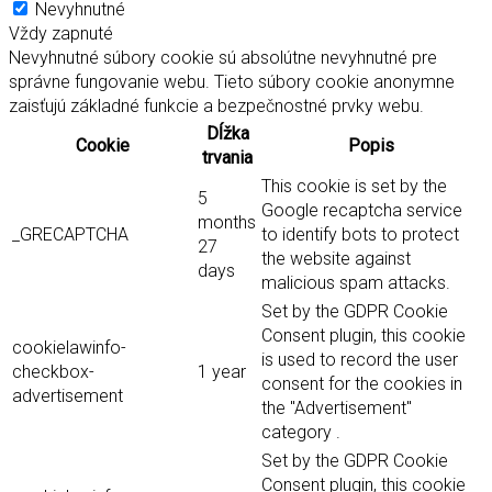
Nevyhnutné
Vždy zapnuté
Nevyhnutné súbory cookie sú absolútne nevyhnutné pre
správne fungovanie webu. Tieto súbory cookie anonymne
zaisťujú základné funkcie a bezpečnostné prvky webu.
Dĺžka
Cookie
Popis
trvania
This cookie is set by the
5
Google recaptcha service
months
_GRECAPTCHA
to identify bots to protect
27
the website against
days
malicious spam attacks.
Set by the GDPR Cookie
Consent plugin, this cookie
cookielawinfo-
is used to record the user
checkbox-
1 year
consent for the cookies in
advertisement
the "Advertisement"
category .
Set by the GDPR Cookie
Consent plugin, this cookie