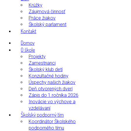
Krúžky
Záujmová činnosť
Práce žiakov
Školský parlament
Kontakt
Domov
O škole
Projekty
Zamestnanci
Školský klub detí
Konzultačné hodiny
Úspechy našich žiakov
Deň otvorených dverí
Zápis do 1.ročníka 2026
Inovácie vo výchove a
vzdelávaní
Školský podporný tím
Koordinátor Školského
podporného tímu