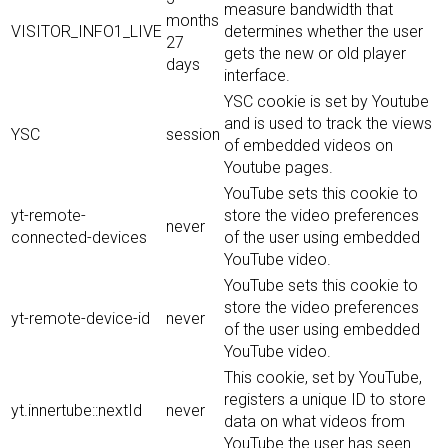
measure bandwidth that
months
VISITOR_INFO1_LIVE
determines whether the user
27
gets the new or old player
days
interface.
YSC cookie is set by Youtube
and is used to track the views
YSC
session
of embedded videos on
Youtube pages.
YouTube sets this cookie to
yt-remote-
store the video preferences
never
connected-devices
of the user using embedded
YouTube video.
YouTube sets this cookie to
store the video preferences
yt-remote-device-id
never
of the user using embedded
YouTube video.
This cookie, set by YouTube,
registers a unique ID to store
yt.innertube::nextId
never
data on what videos from
YouTube the user has seen.