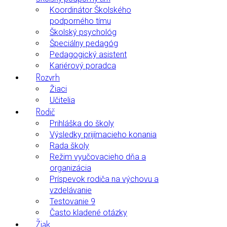
Koordinátor Školského
podporného tímu
Školský psychológ
Špeciálny pedagóg
Pedagogický asistent
Kariérový poradca
Rozvrh
Žiaci
Učitelia
Rodič
Prihláška do školy
Výsledky prijímacieho konania
Rada školy
Režim vyučovacieho dňa a
organizácia
Príspevok rodiča na výchovu a
vzdelávanie
Testovanie 9
Často kladené otázky
Žiak