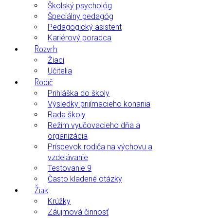
Školský psychológ
Špeciálny pedagóg
Pedagogický asistent
Kariérový poradca
Rozvrh
Žiaci
Učitelia
Rodič
Prihláška do školy
Výsledky prijímacieho konania
Rada školy
Režim vyučovacieho dňa a
organizácia
Príspevok rodiča na výchovu a
vzdelávanie
Testovanie 9
Často kladené otázky
Žiak
Krúžky
Záujmová činnosť