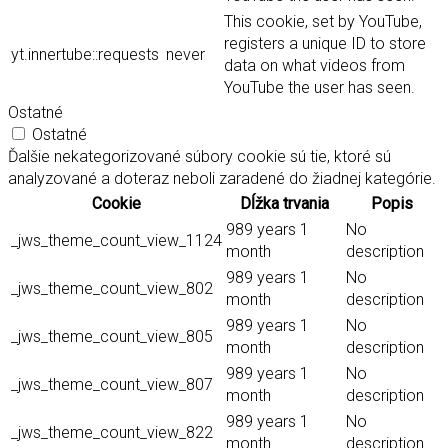
This cookie, set by YouTube,
registers a unique ID to store
yt.innertube::requests
never
data on what videos from
YouTube the user has seen.
Ostatné
Ostatné
Ďalšie nekategorizované súbory cookie sú tie, ktoré sú
analyzované a doteraz neboli zaradené do žiadnej kategórie.
Cookie
Dĺžka trvania
Popis
989 years 1
No
_jws_theme_count_view_1124
month
description
989 years 1
No
_jws_theme_count_view_802
month
description
989 years 1
No
_jws_theme_count_view_805
month
description
989 years 1
No
_jws_theme_count_view_807
month
description
989 years 1
No
_jws_theme_count_view_822
month
description