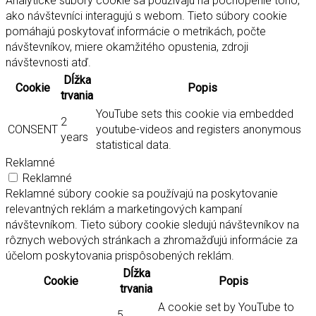
Analytické súbory cookie sa používajú na pochopenie toho,
ako návštevníci interagujú s webom. Tieto súbory cookie
pomáhajú poskytovať informácie o metrikách, počte
návštevníkov, miere okamžitého opustenia, zdroji
návštevnosti atď.
Dĺžka
Cookie
Popis
trvania
YouTube sets this cookie via embedded
2
CONSENT
youtube-videos and registers anonymous
years
statistical data.
Reklamné
Reklamné
Reklamné súbory cookie sa používajú na poskytovanie
relevantných reklám a marketingových kampaní
návštevníkom. Tieto súbory cookie sledujú návštevníkov na
rôznych webových stránkach a zhromažďujú informácie za
účelom poskytovania prispôsobených reklám.
Dĺžka
Cookie
Popis
trvania
A cookie set by YouTube to
5