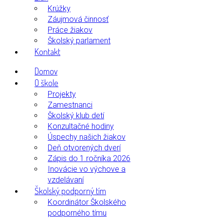
Krúžky
Záujmová činnosť
Práce žiakov
Školský parlament
Kontakt
Domov
O škole
Projekty
Zamestnanci
Školský klub detí
Konzultačné hodiny
Úspechy našich žiakov
Deň otvorených dverí
Zápis do 1.ročníka 2026
Inovácie vo výchove a
vzdelávaní
Školský podporný tím
Koordinátor Školského
podporného tímu