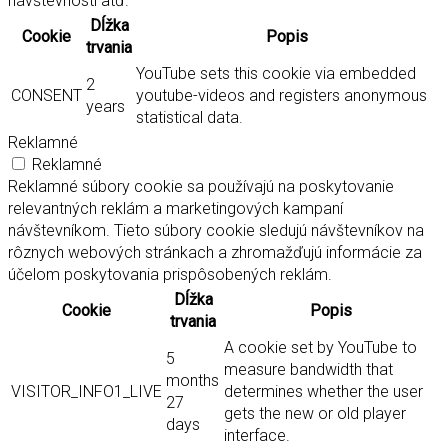
návštevnosti atď.
Dĺžka
Cookie
Popis
trvania
YouTube sets this cookie via embedded
2
CONSENT
youtube-videos and registers anonymous
years
statistical data.
Reklamné
Reklamné
Reklamné súbory cookie sa používajú na poskytovanie
relevantných reklám a marketingových kampaní
návštevníkom. Tieto súbory cookie sledujú návštevníkov na
rôznych webových stránkach a zhromažďujú informácie za
účelom poskytovania prispôsobených reklám.
Dĺžka
Cookie
Popis
trvania
A cookie set by YouTube to
5
measure bandwidth that
months
VISITOR_INFO1_LIVE
determines whether the user
27
gets the new or old player
days
interface.