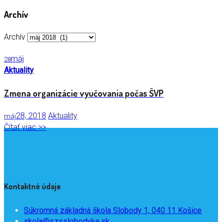
Archív
Archív
máj
28
Aktuality
Zmena organizácie vyučovania počas ŠVP
28, 2018
Aktuality
máj
Čítať viac >>
Kontaktné údaje
Súkromná základná škola Slobody 1, 040 11 Košice
skola@szsslobodyke.sk