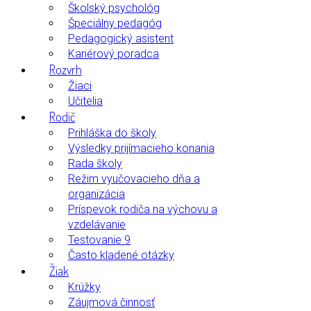
Školský psychológ
Špeciálny pedagóg
Pedagogický asistent
Kariérový poradca
Rozvrh
Žiaci
Učitelia
Rodič
Prihláška do školy
Výsledky prijímacieho konania
Rada školy
Režim vyučovacieho dňa a
organizácia
Príspevok rodiča na výchovu a
vzdelávanie
Testovanie 9
Často kladené otázky
Žiak
Krúžky
Záujmová činnosť