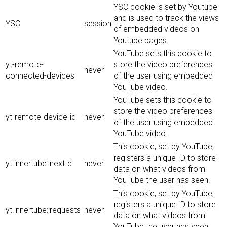
YSC cookie is set by Youtube
and is used to track the views
YSC
session
of embedded videos on
Youtube pages.
YouTube sets this cookie to
yt-remote-
store the video preferences
never
connected-devices
of the user using embedded
YouTube video.
YouTube sets this cookie to
store the video preferences
yt-remote-device-id
never
of the user using embedded
YouTube video.
This cookie, set by YouTube,
registers a unique ID to store
yt.innertube::nextId
never
data on what videos from
YouTube the user has seen.
This cookie, set by YouTube,
registers a unique ID to store
yt.innertube::requests
never
data on what videos from
YouTube the user has seen.