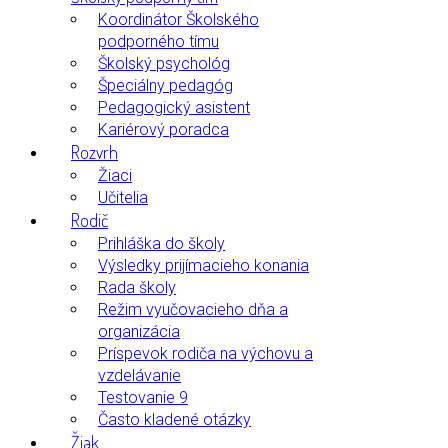
Koordinátor Školského
podporného tímu
Školský psychológ
Špeciálny pedagóg
Pedagogický asistent
Kariérový poradca
Rozvrh
Žiaci
Učitelia
Rodič
Prihláška do školy
Výsledky prijímacieho konania
Rada školy
Režim vyučovacieho dňa a
organizácia
Príspevok rodiča na výchovu a
vzdelávanie
Testovanie 9
Často kladené otázky
Žiak