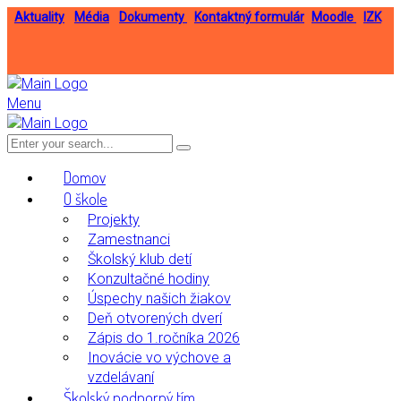
Aktuality
Média
Dokumenty
Kontaktný formulár
Moodle
IZK
Menu
Domov
O škole
Projekty
Zamestnanci
Školský klub detí
Konzultačné hodiny
Úspechy našich žiakov
Deň otvorených dverí
Zápis do 1.ročníka 2026
Inovácie vo výchove a
vzdelávaní
Školský podporný tím