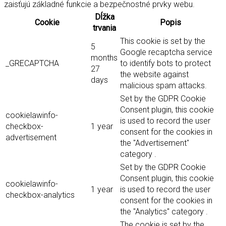
zaisťujú základné funkcie a bezpečnostné prvky webu.
Dĺžka
Cookie
Popis
trvania
This cookie is set by the
5
Google recaptcha service
months
_GRECAPTCHA
to identify bots to protect
27
the website against
days
malicious spam attacks.
Set by the GDPR Cookie
Consent plugin, this cookie
cookielawinfo-
is used to record the user
checkbox-
1 year
consent for the cookies in
advertisement
the "Advertisement"
category .
Set by the GDPR Cookie
Consent plugin, this cookie
cookielawinfo-
1 year
is used to record the user
checkbox-analytics
consent for the cookies in
the "Analytics" category .
The cookie is set by the