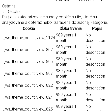
Ostatné
Ostatné
Ďalšie nekategorizované súbory cookie sú tie, ktoré sú
analyzované a doteraz neboli zaradené do žiadnej kategórie.
Cookie
Dĺžka trvania
Popis
989 years 1
No
_jws_theme_count_view_1124
month
description
989 years 1
No
_jws_theme_count_view_802
month
description
989 years 1
No
_jws_theme_count_view_805
month
description
989 years 1
No
_jws_theme_count_view_807
month
description
989 years 1
No
_jws_theme_count_view_822
month
description
989 years 1
No
_jws_theme_count_view_824
month
description
989 years 1
No
_jws_theme_count_view_825