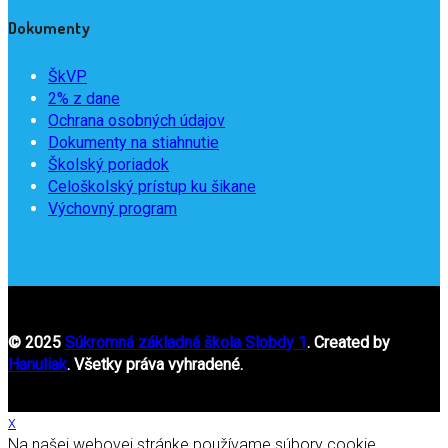
Dokumenty
ŠkVP
2% z dane
Ochrana osobných údajov
Dokumenty na stiahnutie
Školský poriadok
Celoškolský prístup ku šikane
Výchovný program
© 2025
Súkromná základná škola Slobdy 1
. Created by
Hanuliak
. Všetky práva vyhradené.
x
Na našej webovej stránke používame súbory cookie.