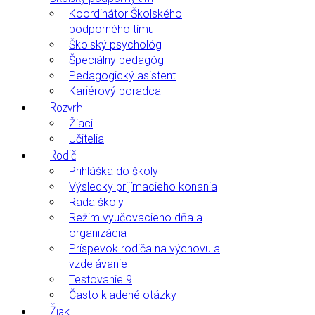
Koordinátor Školského
podporného tímu
Školský psychológ
Špeciálny pedagóg
Pedagogický asistent
Kariérový poradca
Rozvrh
Žiaci
Učitelia
Rodič
Prihláška do školy
Výsledky prijímacieho konania
Rada školy
Režim vyučovacieho dňa a
organizácia
Príspevok rodiča na výchovu a
vzdelávanie
Testovanie 9
Často kladené otázky
Žiak