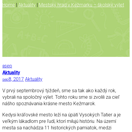
Home
|
Aktuality
|
Mestský hrad v Kežmarku – školský výlet
sep
8
Aktuality
8, 2017
Aktuality
sep
V prvý septembrový týždeň, sme sa tak ako každý rok,
vybrali na spoločný výlet. Tohto roku sme si zvolili za cieľ
nášho spoznávania krásne mesto Kežmarok.
Kedysi kráľovské mesto leží na úpätí Vysokých Tatier a je
veľkým lákadlom pre ľudí, ktorí milujú históriu. Na území
mesta sa nachádza 11 historických pamiatok, medzi