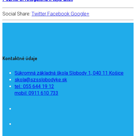
Social Share:
Twitter
Facebook
Google+
Kontaktné údaje
Súkromná základná škola Slobody 1, 040 11 Košice
skola@szsslobodyke.sk
tel.: 055 644 19 12
mobil: 0911 610 733