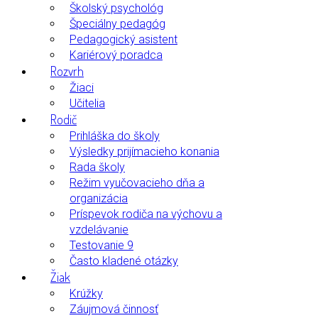
Školský psychológ
Špeciálny pedagóg
Pedagogický asistent
Kariérový poradca
Rozvrh
Žiaci
Učitelia
Rodič
Prihláška do školy
Výsledky prijímacieho konania
Rada školy
Režim vyučovacieho dňa a
organizácia
Príspevok rodiča na výchovu a
vzdelávanie
Testovanie 9
Často kladené otázky
Žiak
Krúžky
Záujmová činnosť