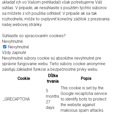
ukladať ich vo Vašom prehliadači však potrebujeme Váš
súhlas. V prípade, ak nesúhlasite s použitím týchto súborov
sa môžete z ich použitia odhlásiť. V prípade ak sa tak
rozhodnete, môže to ovplyvniť konečný zážitok z prezerania
našej webovej stránky.
Súhlasíte so spracovaním cookies?
Nevyhnutné
Nevyhnutné
Vždy zapnuté
Nevyhnutné súbory cookie sú absolútne nevyhnutné pre
správne fungovanie webu. Tieto súbory cookie anonymne
zaisťujú základné funkcie a bezpečnostné prvky webu.
Dĺžka
Cookie
Popis
trvania
This cookie is set by the
5
Google recaptcha service
months
_GRECAPTCHA
to identify bots to protect
27
the website against
days
malicious spam attacks.