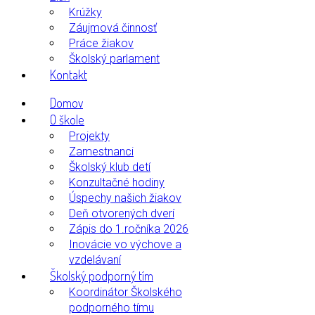
Krúžky
Záujmová činnosť
Práce žiakov
Školský parlament
Kontakt
Domov
O škole
Projekty
Zamestnanci
Školský klub detí
Konzultačné hodiny
Úspechy našich žiakov
Deň otvorených dverí
Zápis do 1.ročníka 2026
Inovácie vo výchove a
vzdelávaní
Školský podporný tím
Koordinátor Školského
podporného tímu