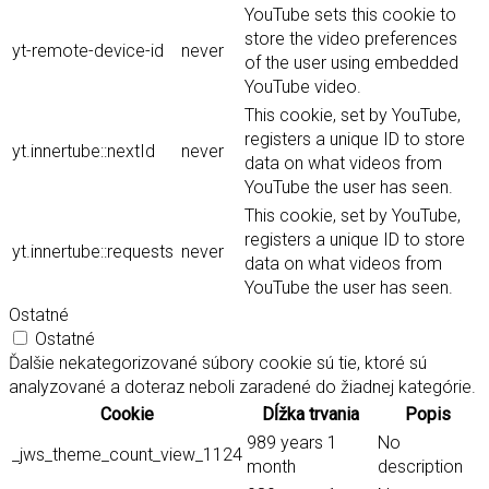
YouTube sets this cookie to
store the video preferences
yt-remote-device-id
never
of the user using embedded
YouTube video.
This cookie, set by YouTube,
registers a unique ID to store
yt.innertube::nextId
never
data on what videos from
YouTube the user has seen.
This cookie, set by YouTube,
registers a unique ID to store
yt.innertube::requests
never
data on what videos from
YouTube the user has seen.
Ostatné
Ostatné
Ďalšie nekategorizované súbory cookie sú tie, ktoré sú
analyzované a doteraz neboli zaradené do žiadnej kategórie.
Cookie
Dĺžka trvania
Popis
989 years 1
No
_jws_theme_count_view_1124
month
description