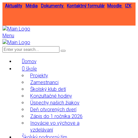
Aktuality
Média
Dokumenty
Kontaktný formulár
Moodle
IZK
Menu
Domov
O škole
Projekty
Zamestnanci
Školský klub detí
Konzultačné hodiny
Úspechy našich žiakov
Deň otvorených dverí
Zápis do 1.ročníka 2026
Inovácie vo výchove a
vzdelávaní
Školský podporný tím