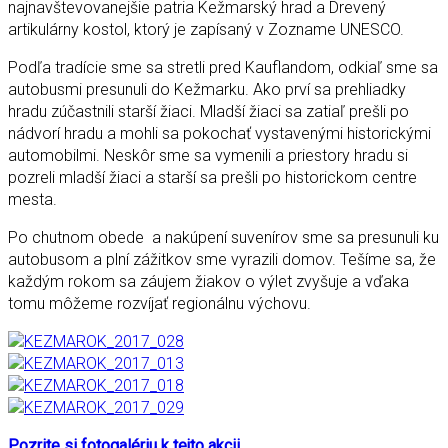
najnavštevovanejšie patria Kežmarský hrad a Drevený
artikulárny kostol, ktorý je zapísaný v Zozname UNESCO.
Podľa tradície sme sa stretli pred Kauflandom, odkiaľ sme sa
autobusmi presunuli do Kežmarku. Ako prví sa prehliadky
hradu zúčastnili starší žiaci. Mladší žiaci sa zatiaľ prešli po
nádvorí hradu a mohli sa pokochať vystavenými historickými
automobilmi. Neskôr sme sa vymenili a priestory hradu si
pozreli mladší žiaci a starší sa prešli po historickom centre
mesta.
Po chutnom obede a nakúpení suvenírov sme sa presunuli ku
autobusom a plní zážitkov sme vyrazili domov. Tešíme sa, že
každým rokom sa záujem žiakov o výlet zvyšuje a vďaka
tomu môžeme rozvíjať regionálnu výchovu.
Pozrite si fotogalériu k tejto akcii