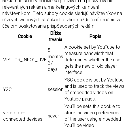
Reklamné súbory cookie sa používajú na poskytovanie
relevantných reklám a marketingových kampaní
návštevníkom. Tieto súbory cookie sledujú návštevníkov na
rôznych webových stránkach a zhromažďujú informácie za
účelom poskytovania prispôsobených reklám.
Dĺžka
Cookie
Popis
trvania
A cookie set by YouTube to
5
measure bandwidth that
months
VISITOR_INFO1_LIVE
determines whether the user
27
gets the new or old player
days
interface.
YSC cookie is set by Youtube
and is used to track the views
YSC
session
of embedded videos on
Youtube pages.
YouTube sets this cookie to
yt-remote-
store the video preferences
never
connected-devices
of the user using embedded
YouTube video.