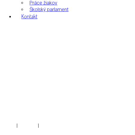
Práce žiakov
Školský parlament
Kontakt
Čítam naozaj rád –
beseda o knihách
Home
|
Galleries
|
Čítam naozaj rád – beseda o knihách