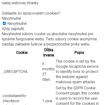
našej webovej stránky.
Súhlasíte so spracovaním cookies?
Nevyhnutné
Nevyhnutné
Vždy zapnuté
Nevyhnutné súbory cookie sú absolútne nevyhnutné pre
správne fungovanie webu. Tieto súbory cookie anonymne
zaisťujú základné funkcie a bezpečnostné prvky webu.
Dĺžka
Cookie
Popis
trvania
This cookie is set by the
5
Google recaptcha service
months
_GRECAPTCHA
to identify bots to protect
27
the website against
days
malicious spam attacks.
Set by the GDPR Cookie
Consent plugin, this cookie
cookielawinfo-
is used to record the user
checkbox-
1 year
consent for the cookies in