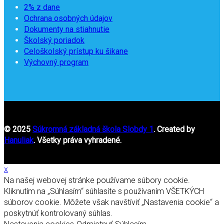
2% z dane
Ochrana osobných údajov
Dokumenty na stiahnutie
Školský poriadok
Celoškolský prístup ku šikane
Výchovný program
© 2025
Súkromná základná škola Slobdy 1
. Created by
Hanuliak
. Všetky práva vyhradené.
x
Na našej webovej stránke používame súbory cookie.
Kliknutím na „Súhlasím“ súhlasíte s používaním VŠETKÝCH
súborov cookie. Môžete však navštíviť „Nastavenia cookie“ a
poskytnúť kontrolovaný súhlas.