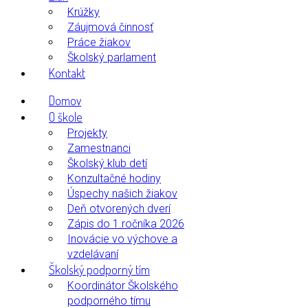
Krúžky
Záujmová činnosť
Práce žiakov
Školský parlament
Kontakt
Domov
O škole
Projekty
Zamestnanci
Školský klub detí
Konzultačné hodiny
Úspechy našich žiakov
Deň otvorených dverí
Zápis do 1.ročníka 2026
Inovácie vo výchove a
vzdelávaní
Školský podporný tím
Koordinátor Školského
podporného tímu