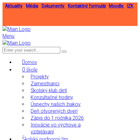
Aktuality
Média
Dokumenty
Kontaktný formulár
Moodle
IZK
Menu
Domov
O škole
Projekty
Zamestnanci
Školský klub detí
Konzultačné hodiny
Úspechy našich žiakov
Deň otvorených dverí
Zápis do 1.ročníka 2026
Inovácie vo výchove a
vzdelávaní
Školský podporný tím