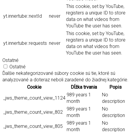
This cookie, set by YouTube,
registers a unique ID to store
yt.innertube::nextId
never
data on what videos from
YouTube the user has seen.
This cookie, set by YouTube,
registers a unique ID to store
yt.innertube::requests
never
data on what videos from
YouTube the user has seen.
Ostatné
Ostatné
Ďalšie nekategorizované súbory cookie sú tie, ktoré sú
analyzované a doteraz neboli zaradené do žiadnej kategórie.
Cookie
Dĺžka trvania
Popis
989 years 1
No
_jws_theme_count_view_1124
month
description
989 years 1
No
_jws_theme_count_view_802
month
description
989 years 1
No
_jws_theme_count_view_805
month
description