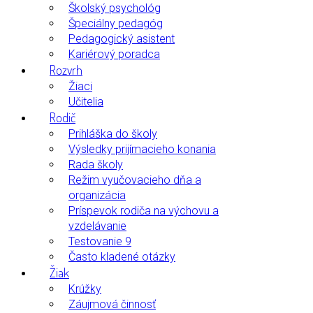
Školský psychológ
Špeciálny pedagóg
Pedagogický asistent
Kariérový poradca
Rozvrh
Žiaci
Učitelia
Rodič
Prihláška do školy
Výsledky prijímacieho konania
Rada školy
Režim vyučovacieho dňa a
organizácia
Príspevok rodiča na výchovu a
vzdelávanie
Testovanie 9
Často kladené otázky
Žiak
Krúžky
Záujmová činnosť