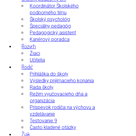
Koordinátor Školského
podporného tímu
Školský psychológ
Špeciálny pedagóg
Pedagogický asistent
Kariérový poradca
Rozvrh
Žiaci
Učitelia
Rodič
Prihláška do školy
Výsledky prijímacieho konania
Rada školy
Režim vyučovacieho dňa a
organizácia
Príspevok rodiča na výchovu a
vzdelávanie
Testovanie 9
Často kladené otázky
Žiak