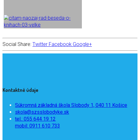
Social Share:
Twitter
Facebook
Google+
Kontaktné údaje
Súkromná základná škola Slobody 1, 040 11 Košice
skola@szsslobodyke.sk
tel.: 055 644 19 12
mobil: 0911 610 733