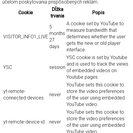
účelom poskytovania prispôsobených reklám.
Dĺžka
Cookie
Popis
trvania
A cookie set by YouTube to
5
measure bandwidth that
months
VISITOR_INFO1_LIVE
determines whether the user
27
gets the new or old player
days
interface.
YSC cookie is set by Youtube
and is used to track the views
YSC
session
of embedded videos on
Youtube pages.
YouTube sets this cookie to
yt-remote-
store the video preferences
never
connected-devices
of the user using embedded
YouTube video.
YouTube sets this cookie to
store the video preferences
yt-remote-device-id
never
of the user using embedded
YouTube video.