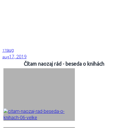
aug
17
17, 2019
aug
Čítam naozaj rád - beseda o knihách