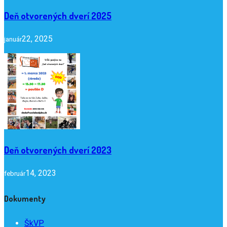
Deň otvorených dverí 2025
22, 2025
január
Deň otvorených dverí 2023
14, 2023
február
Dokumenty
ŠkVP