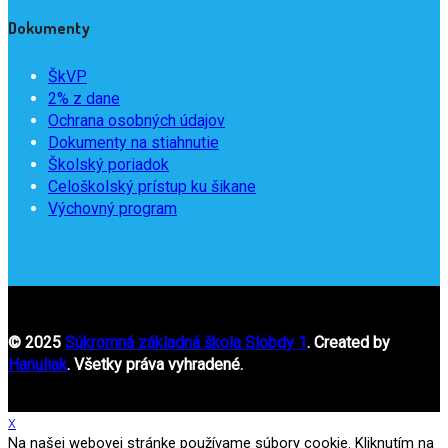
Dokumenty
ŠkVP
2% z dane
Ochrana osobných údajov
Dokumenty na stiahnutie
Školský poriadok
Celoškolský prístup ku šikane
Výchovný program
© 2025
Súkromná základná škola Slobdy 1
. Created by
Hanuliak
. Všetky práva vyhradené.
x
Na našej webovej stránke používame súbory cookie. Kliknutím na