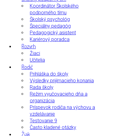
Koordinátor Školského
podporného tímu
Školský psychológ
Špeciálny pedagóg
Pedagogický asistent
Kariérový poradca
Rozvrh
Žiaci
Učitelia
Rodič
Prihláška do školy
Výsledky prijímacieho konania
Rada školy
Režim vyučovacieho dňa a
organizácia
Príspevok rodiča na výchovu a
vzdelávanie
Testovanie 9
Často kladené otázky
Žiak