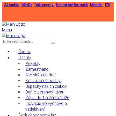
Aktuality
Média
Dokumenty
Kontaktný formulár
Moodle
IZK
Menu
Domov
O škole
Projekty
Zamestnanci
Školský klub detí
Konzultačné hodiny
Úspechy našich žiakov
Deň otvorených dverí
Zápis do 1.ročníka 2026
Inovácie vo výchove a
vzdelávaní
Školský podporný tím