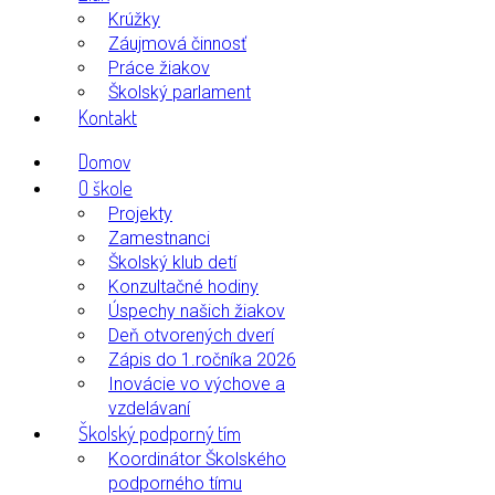
Krúžky
Záujmová činnosť
Práce žiakov
Školský parlament
Kontakt
Domov
O škole
Projekty
Zamestnanci
Školský klub detí
Konzultačné hodiny
Úspechy našich žiakov
Deň otvorených dverí
Zápis do 1.ročníka 2026
Inovácie vo výchove a
vzdelávaní
Školský podporný tím
Koordinátor Školského
podporného tímu