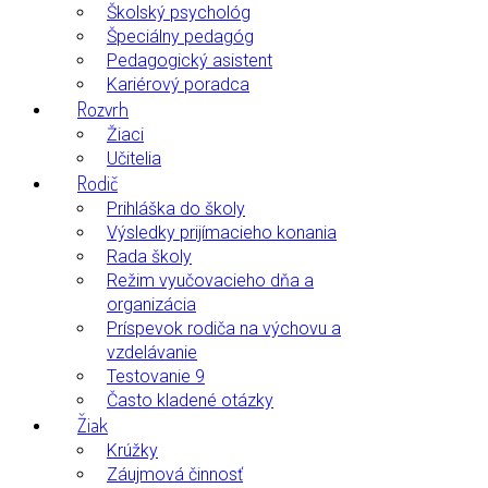
Školský psychológ
Špeciálny pedagóg
Pedagogický asistent
Kariérový poradca
Rozvrh
Žiaci
Učitelia
Rodič
Prihláška do školy
Výsledky prijímacieho konania
Rada školy
Režim vyučovacieho dňa a
organizácia
Príspevok rodiča na výchovu a
vzdelávanie
Testovanie 9
Často kladené otázky
Žiak
Krúžky
Záujmová činnosť