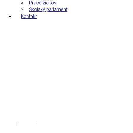
Práce žiakov
Školský parlament
Kontakt
1. reprezentačný ples
SZŠ Slobody, 8.2.2013
Home
|
Galleries
|
1. reprezentačný ples SZŠ Slobody,
8.2.2013