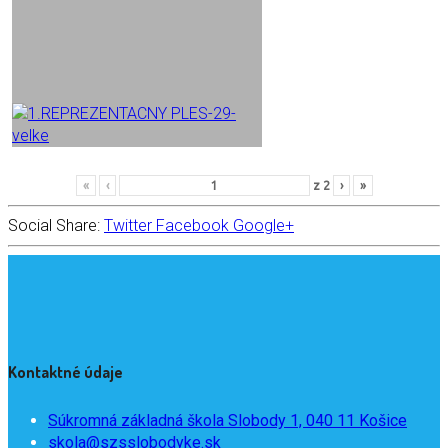
«
‹
z
2
›
»
Social Share:
Twitter
Facebook
Google+
Kontaktné údaje
Súkromná základná škola Slobody 1, 040 11 Košice
skola@szsslobodyke.sk